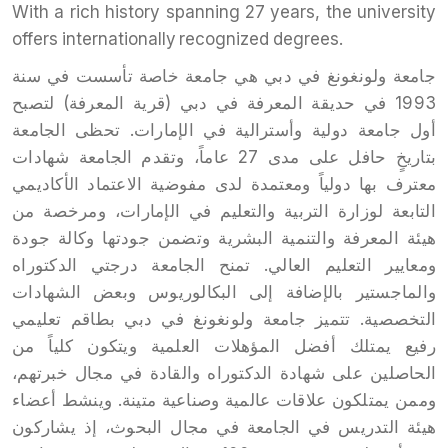
With a rich history spanning 27 years, the university
offers internationally recognized degrees.
جامعة ولونغونغ في دبي هي جامعة خاصة تأسست في سنة
1993 في حديقة المعرفة في دبي (قرية المعرفة) لتصبح
أول جامعة دولية وأسترالية في الإمارات. تحظى الجامعة
بتاريخٍ حافل على مدى 27 عاماً، وتقدم الجامعة شهادات
معترف بها دولياً ومعتمدة لدى مفوضية الاعتماد الأكاديمي
التابعة لوزارة التربية والتعليم في الإمارات، ومرخصة من
هيئة المعرفة والتنمية البشرية وتضمن جودتها وكالة جودة
ومعايير التعليم العالي. تمنح الجامعة درجتي الدكتوراه
والماجستير بالإضافة إلى البكالوريوس وبعض الشهادات
التخصصية. تتميز جامعة ولونغونغ في دبي بطاقم تعليمي
رفيع يمتلك أفضل المؤهلات العلمية ويتكون كلياً من
الحاصلين على شهادة الدكتوراه والقادة في مجال خبرتهم،
وممن يمتلكون علاقات عالمية وصناعية متينة. وينشط أعضاء
هيئة التدريس في الجامعة في مجال البحوث، إذ يشاركون