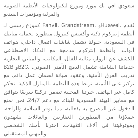
سعودي افي تك مورد وموزع لتكنولوجيات الأنطمة الصوتية
والمرئية ومؤتمرات الفيديو
كموزع رسمي لـ Fanvil، Grandstream، وHuawei، نُقدم
أنظمة إنتركوم ذكية وأكسس كنترول متطورة لحماية مبانيك
في السعودية. حلولنا تشمل شاشات اتصال داخلي، هواتف
أبواب، وأنظمة إنتركوم مدمجة مع الذكاء الاصطناعي
للكشف عن الزوار، مثالية للفلل، المكاتب، والمباني التجارية
B2B وB2C. خدماتنا الشاملة تشمل الدمج الأمني الصوتي،
تدريب الفرق الأمنية، وعقود صيانة لضمان عمل دائم. مع
تركيز على الأتمتة، نربط هذه الأنظمة بالمنازل الذكية لتحكم
كامل عبر الهاتف. خبرتنا المحلية تضمن تركيبًا سريعًا يتوافق
مع معايير الهيئة السعودية للبناء، مع دعم 24/7. نحن نمنع
الدخول غير المصرح به بفعالية، مما يوفر السلامة والراحة.
عملاؤنا من المطورين العقاريين والعائلات يشهدون
بموثوقيتنا في آلاف التثبيتات. اخترنا لأمنك الشخصي
والمهني المستقبلي