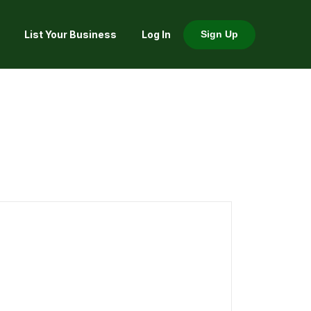
List Your Business
Log In
Sign Up